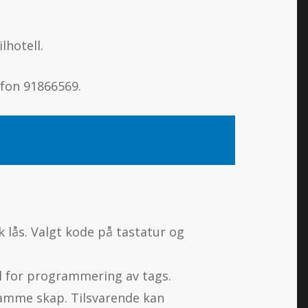
lhotell.
efon 91866569.
k lås. Valgt kode på tastatur og
for programmering av tags.
amme skap. Tilsvarende kan