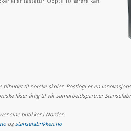
er eller tastatur. Opptil 10 lærere kan
 tilbudet til norske skoler.
Postlogi er en innovasjons
troniske låser årlig til vår samarbeidspartner Stansef
Power sine butikker i Norden.
.no
og
stansefabrikken.no