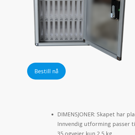
Bestill nå
DIMENSJONER: Skapet har plass
Innvendig utforming passer til 
35 ogveier kun 2,5 kg.